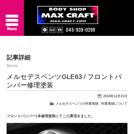
045-939-0299
Service
記事詳細
About Us
Article
Works
メルセデスベンツGLE63 / フロントバ
ンパー修理塗装
Information
2016年12月21日
Contact/Access
メルセデスベンツの作業実績
,
作業実績について
フロントバンパー1本修理塗装にてご入庫頂きました。