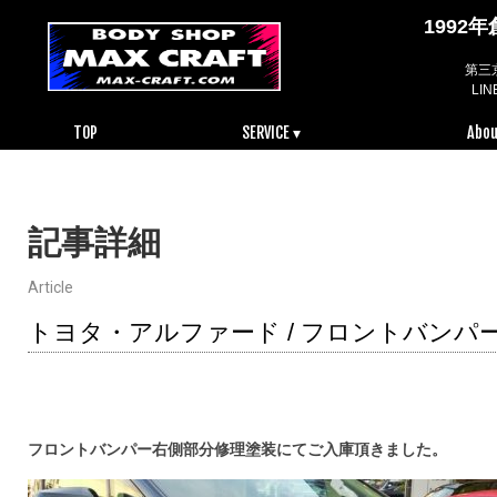
199
第三
LI
TOP
SERVICE ▾
Abou
記事詳細
Article
トヨタ・アルファード / フロントバンパ
フロントバンパー右側部分修理塗装にてご入庫頂きました。