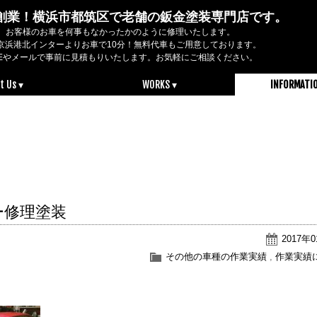
2年創業！横浜市都筑区で老舗の鈑金塗装専門店です。
お客様のお車を何事もなかったかのように修理いたします。
京浜港北インターよりお車で10分！無料代車もご用意しております。
NEやメールで事前に見積もりいたします。お気軽にご相談ください。
t Us ▾
WORKS ▾
INFORMATI
ー修理塗装
2017年
その他の車種の作業実績
,
作業実績