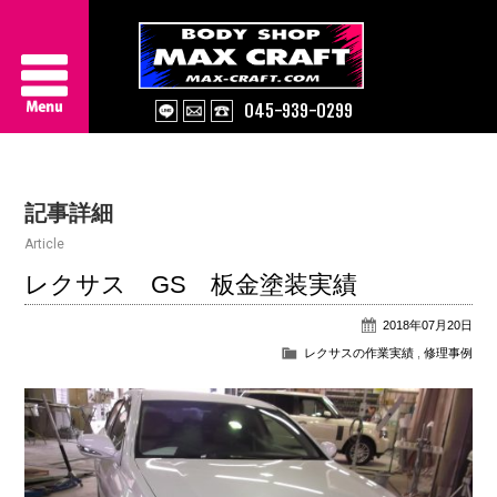
045-939-0299
Service
記事詳細
About Us
Article
Works
レクサス GS 板金塗装実績
2018年07月20日
Information
レクサスの作業実績
,
修理事例
Contact/Access