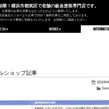
2年創業！横浜市都筑区で老舗の鈑金塗装専門店です。
お客様のお車を何事もなかったかのように修理いたします。
京浜港北インターよりお車で10分！無料代車もご用意しております。
NEやメールで事前に見積もりいたします。お気軽にご相談ください。
t Us ▾
WORKS ▾
INFORMATI
ャルショップ記事
2012年
Genr