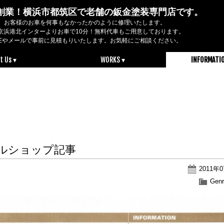
2年創業！横浜市都筑区で老舗の鈑金塗装専門店です。
お客様のお車を何事もなかったかのように修理いたします。
京浜港北インターよりお車で10分！無料代車もご用意しております。
NEやメールで事前に見積もりいたします。お気軽にご相談ください。
t Us ▾
WORKS ▾
INFORMATI
ャルショップ記事
2011年
Genr