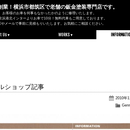
2年創業！横浜市都筑区で老舗の鈑金塗装専門店です。
お客様のお車を何事もなかったかのように修理いたします。
京浜港北インターよりお車で10分！無料代車もご用意しております。
NEやメールで事前に見積もりいたします。お気軽にご相談ください。
t Us ▾
WORKS ▾
INFORMATI
ャルショップ記事
2010年
Genr