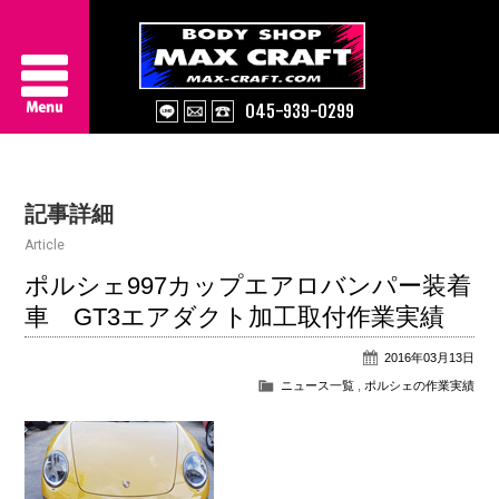
045-939-0299
Service
記事詳細
About Us
Article
Works
ポルシェ997カップエアロバンパー装着
車 GT3エアダクト加工取付作業実績
Information
2016年03月13日
Contact/Access
ニュース一覧
,
ポルシェの作業実績