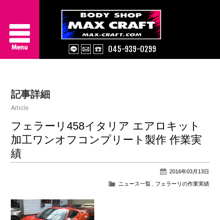
045-939-0299
Service
記事詳細
About Us
Article
Works
フェラーリ458イタリア エアロキット
加工ワンオフコンプリート製作 作業実
Information
績
Contact/Access
2016年03月13日
ニュース一覧
,
フェラーリの作業実績