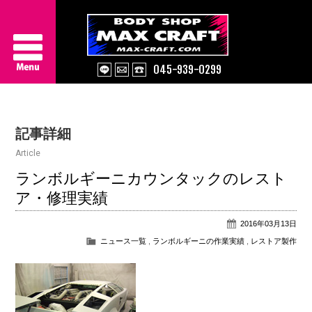
045-939-0299
Service
記事詳細
About Us
Article
Works
ランボルギーニカウンタックのレスト
ア・修理実績
Information
2016年03月13日
Contact/Access
ニュース一覧
,
ランボルギーニの作業実績
,
レストア製作