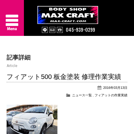
045-939-0299
Service
記事詳細
About Us
Article
Works
フィアット500 板金塗装 修理作業実績
2016年03月13日
Information
ニュース一覧
,
フィアットの作業実績
Contact/Access