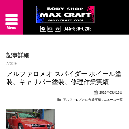
045-939-0299
Service
記事詳細
About Us
Article
Works
アルファロメオ スパイダー ホイール塗
装、キャリパー塗装、修理作業実績
Information
2016年03月13日
Contact/Access
アルファロメオの作業実績
,
ニュース一覧