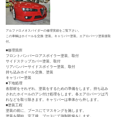
アルファロメオスパイダーの修理実績をご覧下さい。
この車輌はホイールを交換･塗装。キャリパー塗装。エアロパーツ塗装後取
付。
■修理箇所
フロントバンパーロアスポイラー塗装、取付
サイドステップカバー塗装、取付
リアバンパーサイドスポイラー塗装、取付
持ち込みホイール交換、塗装
キャリパー塗装
■下地処理
各部材をそれぞれ、塗装をするための準備をします。持ち込み
されたホイールのアシ付け処理をします。各エアロパーツは汚
れなどを取り除きます。キャリパーは車体から外します。
■塗装工程
塗装の前に、ブースにてマスキングを施します。
塗装を開始、完了後、ブースにて強制乾燥をします。