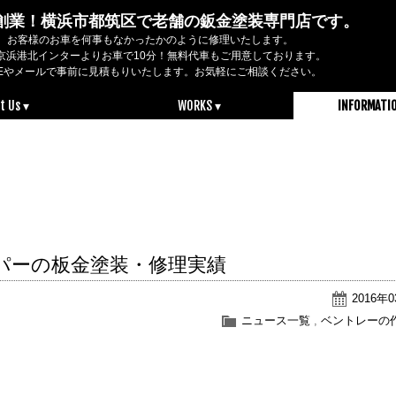
2年創業！横浜市都筑区で老舗の鈑金塗装専門店です。
お客様のお車を何事もなかったかのように修理いたします。
京浜港北インターよりお車で10分！無料代車もご用意しております。
NEやメールで事前に見積もりいたします。お気軽にご相談ください。
t Us ▾
WORKS ▾
INFORMATI
パーの板金塗装・修理実績
2016年
ニュース一覧
,
ベントレーの