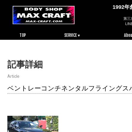
199
第三
LI
TOP
SERVICE ▾
Abou
記事詳細
Article
ベントレーコンチネンタルフライングス