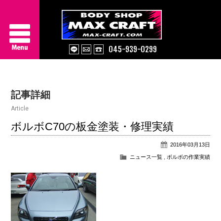
045-939-0299
Service
記事詳細
About Us
Article
Works
ボルボC70の板金塗装・修理実績
2016年03月13日
Information
ニュース一覧
,
ボルボの作業実績
Contact/Access