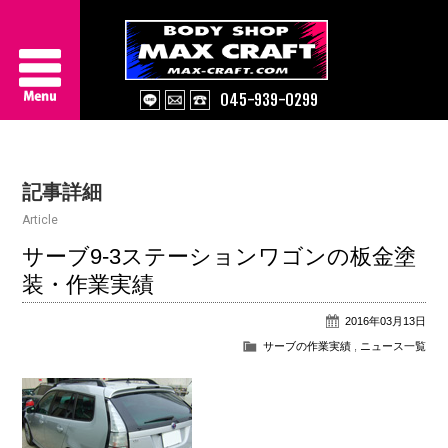
045-939-0299
Service
記事詳細
About Us
Article
Works
サーブ9-3ステーションワゴンの板金塗
装・作業実績
Information
2016年03月13日
Contact/Access
サーブの作業実績
,
ニュース一覧