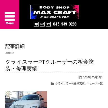
045-939-0299
Service
記事詳細
About Us
Article
Works
クライスラーPTクルーザーの板金塗
装・修理実績
Information
2016年03月13日
Contact/Access
クライスラーの作業実績
,
ニュース一覧