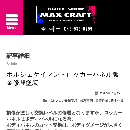
045-939-0299
Service
記事詳細
About Us
Article
Works
ポルシェケイマン・ロッカーパネル鈑
金修理塗装
Information
2017年11月22日
Contact/Access
ポルシェの作業実績
,
修理事例
,
塗装作業
,
板金作業
損傷が激しく交換レベルの修理となりますが、ロッカー
パネルはボディパネルになる為、
ボディパネルのカット交換は、ボディダメージが大きく