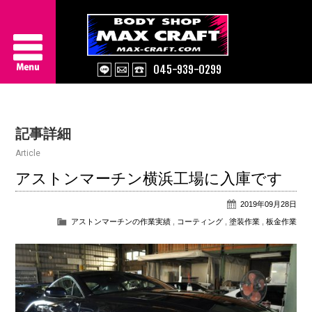
045-939-0299
Service
記事詳細
About Us
Article
Works
アストンマーチン横浜工場に入庫です
2019年09月28日
Information
アストンマーチンの作業実績
,
コーティング
,
塗装作業
,
板金作業
Contact/Access