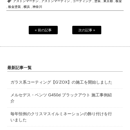
アストンマーチン
,
アストンマーティン
,
コーティング
,
塗装
,
東京都
,
板金
,
板金塗装
,
横浜
,
神奈川
« 前の記事
次の記事 »
最新記事一覧
ガラス系コーティング【G’ZOX】の施工を開始しました
メルセデス・ベンツ G450d ブラックアウト 施工事例紹
介
毎年恒例のクリスマスイルミネーションの飾り付けを行
いました