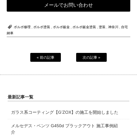
メールでお問い合わせ
ボルボ修理
,
ボルボ塗装
,
ボルボ鈑金
,
ボルボ鈑金塗装
,
塗装
,
神奈川
,
自宅
納車
« 前の記事
次の記事 »
最新記事一覧
ガラス系コーティング【G’ZOX】の施工を開始しました
メルセデス・ベンツ G450d ブラックアウト 施工事例紹
介