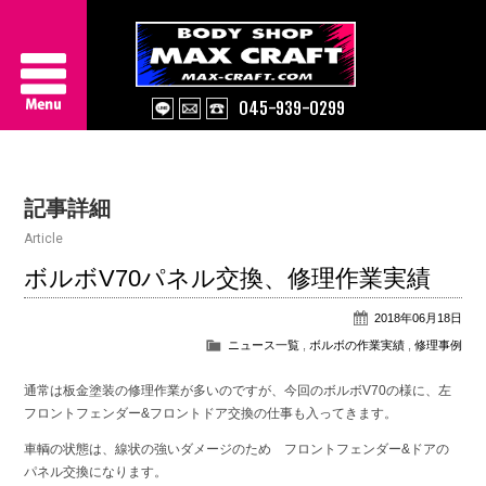
045-939-0299
Service
記事詳細
About Us
Article
Works
ボルボV70パネル交換、修理作業実績
2018年06月18日
Information
ニュース一覧
,
ボルボの作業実績
,
修理事例
Contact/Access
通常は板金塗装の修理作業が多いのですが、今回のボルボV70の様に、左
フロントフェンダー&フロントドア交換の仕事も入ってきます。
車輌の状態は、線状の強いダメージのため フロントフェンダー&ドアの
パネル交換になります。