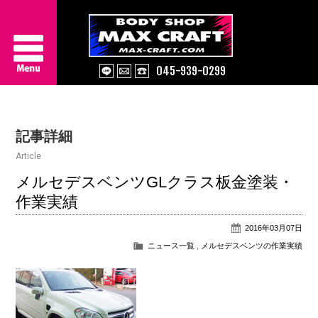
045-939-0299
Service
記事詳細
About Us
Article
Works
メルセデスベンツGLクラス板金塗装・
作業実績
Information
2016年03月07日
Contact/Access
ニュース一覧
,
メルセデスベンツの作業実績