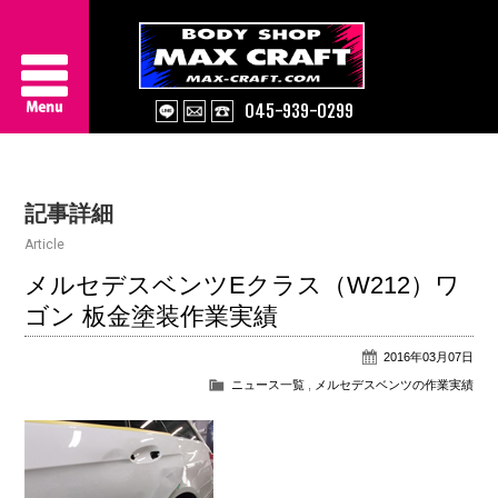
045-939-0299
Service
記事詳細
About Us
Article
Works
メルセデスベンツEクラス（W212）ワ
ゴン 板金塗装作業実績
Information
2016年03月07日
Contact/Access
ニュース一覧
,
メルセデスベンツの作業実績