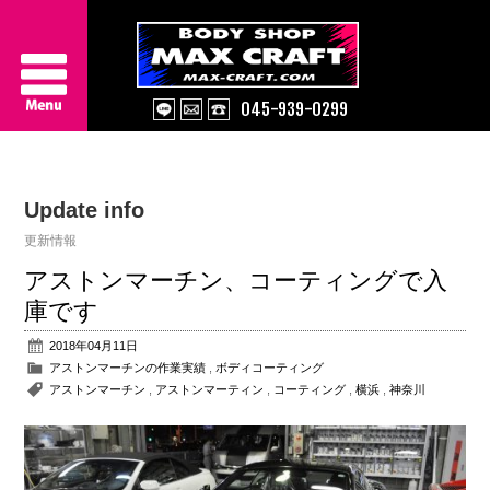
045-939-0299
Service
Update info
About Us
更新情報
Works
アストンマーチン、コーティングで入
庫です
Information
2018年04月11日
アストンマーチンの作業実績
,
ボディコーティング
Contact/Access
アストンマーチン
,
アストンマーティン
,
コーティング
,
横浜
,
神奈川