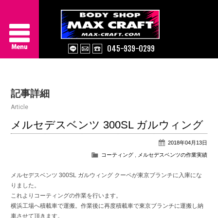
045-939-0299
Service
記事詳細
About Us
Article
Works
メルセデスベンツ 300SL ガルウィング
2018年04月13日
Information
コーティング
,
メルセデスベンツの作業実績
Contact/Access
メルセデスベンツ 300SL ガルウィング クーペが東京ブランチに入庫にな
りました。
これよりコーティングの作業を行います。
横浜工場へ積載車で運搬。作業後に再度積載車で東京ブランチに運搬し納
車させて頂きます。