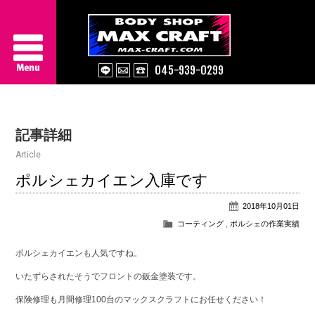
045-939-0299
Service
記事詳細
About Us
Article
Works
ポルシェカイエン入庫です
2018年10月01日
Information
コーティング
,
ポルシェの作業実績
Contact/Access
ポルシェカイエンも人気ですね。
いたずらされたそうでフロントの鈑金塗装です。
保険修理も月間修理100台のマックスクラフトにお任せください！